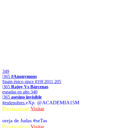
349
|365
#Anonymous
Spain épico since #19f 2011
205
|365
Rajoy Vs Bárcenas
espadas en alto
340
|365
asesino invisible
eXp. @ACADEMIA15M
#esdepobres
Previsualizar
Visitar
oreja de Judas #seTas
Previsualizar
Visitar