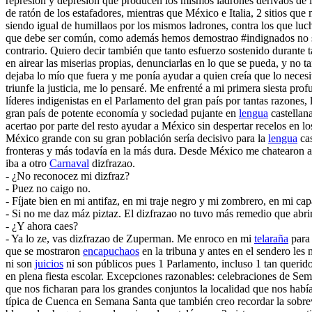
represión y depresión que producen los mismos ladrones derivaos de 
de ratón de los estafadores, mientras que México e Italia, 2 sitios que 
siendo igual de humillaos por los mismos ladrones, contra los que l
que debe ser común, como además hemos demostrao #indignados no sol
contrario. Quiero decir también que tanto esfuerzo sostenido durante t
en airear las miserias propias, denunciarlas en lo que se pueda, y no 
dejaba lo mío que fuera y me ponía ayudar a quien creía que lo necesi
triunfe la justicia, me lo pensaré. Me enfrenté a mi primera siesta pro
líderes indigenistas en el Parlamento del gran país por tantas razones
gran país de potente economía y sociedad pujante en
lengua
castellan
acertao por parte del resto ayudar a México sin despertar recelos en
México grande con su gran población sería decisivo para la
lengua
cas
fronteras y más todavía en la más dura. Desde México me chatearon a 
iba a otro
Carnaval
dizfrazao.
- ¿No reconocez mi dizfraz?
- Puez no caigo no.
- Fíjate bien en mi antifaz, en mi traje negro y mi zombrero, en mi ca
- Si no me daz máz piztaz. El dizfrazao no tuvo más remedio que abri
- ¿Y ahora caes?
- Ya lo ze, vas dizfrazao de Zuperman. Me enroco en mi
telaraña
para 
que se mostraron
encapuchaos
en la tribuna y antes en el sendero les 
ni son
juicios
ni son públicos pues 1 Parlamento, incluso 1 tan queri
en plena fiesta escolar. Excepciones razonables: celebraciones de Sem
que nos ficharan para los grandes conjuntos la localidad que nos habí
típica de Cuenca en Semana Santa que también creo recordar la sobr