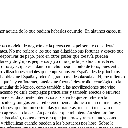
nor noticia de lo que pudiera haberles ocurrido. En algunos casos, ni
roso modelo de negocio de la prensa en papel seria y considerada
ntes. No me refiero a los que han dilapidao sus fortunas y espero que
s deportivas de pago, pero en otros países que todavía pueden
ulares y de grupos pequeños y yo diría que la palabra correcta es
como ayer, que está dando mucho juego subido de tono, pues entra
y movilizaciones sociales que empezamos en España desde principios
 doble que España y además gran parte desplazada al N, me refiero a
ue hay en Internet, puede que fuera el desarrollo tecnológico o la
rticular de México, como también a las movilizaciones que vino
cismo yo diría complejos particulares y también efectos o efluvios
 decididamente internacionalista en lo que se refiere a la
onocidos y amigos en la red o encomendándome a mis sentimientos y
cciones, que fueron sostenidas y duraderas, me sentí rechazao ni
én aprovecho la ocasión para decir que mi intención siempre fue
el bacalado, no teníamos otra que juntarnos y remar juntos, como
y ridiculizan cuando pueden a los blogueros por libre. Sobre la