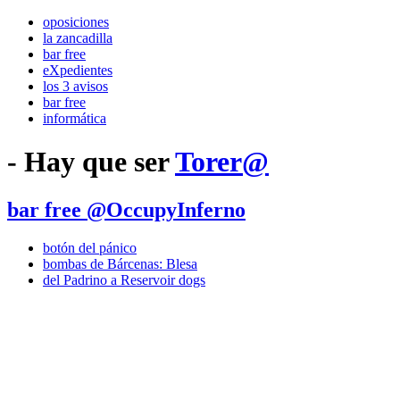
oposiciones
la zancadilla
bar free
eXpedientes
los 3 avisos
bar free
informática
- Hay que ser
Torer@
bar free @OccupyInferno
botón del pánico
bombas de Bárcenas: Blesa
del Padrino a Reservoir dogs