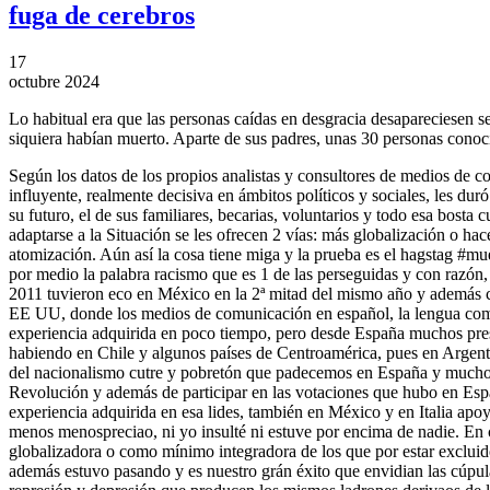
fuga de cerebros
17
octubre 2024
Lo habitual era que las personas caídas en desgracia desapareciesen se
siquiera habían muerto. Aparte de sus padres, unas 30 personas conoci
Según los datos de los propios analistas y consultores de medios de 
influyente, realmente decisiva en ámbitos políticos y sociales, les du
su futuro, el de sus familiares, becarias, voluntarios y todo esa bost
adaptarse a la Situación se les ofrecen 2 vías: más globalización o hac
atomización. Aún así la cosa tiene miga y la prueba es el hagstag 
por medio la palabra racismo que es 1 de las perseguidas y con razón,
2011 tuvieron eco en México en la 2ª mitad del mismo año y además c
EE UU, donde los medios de comunicación en español, la lengua común 
experiencia adquirida en poco tiempo, pero desde España muchos pre
habiendo en Chile y algunos países de Centroamérica, pues en Argenti
del nacionalismo cutre y pobretón que padecemos en España y muchos 
Revolución y además de participar en las votaciones que hubo en Es
experiencia adquirida en esa lides, también en México y en Italia apo
menos menospreciao, ni yo insulté ni estuve por encima de nadie. En 
globalizadora o como mínimo integradora de los que por estar excluid
además estuvo pasando y es nuestro grán éxito que envidian las cúpula