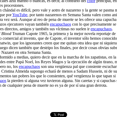
cales azul marino o blancas, es decir, al contrario del
color
principal, en
es procesiones.
n chándal es difícil, pero vale y aotro de nazareno y la gente se pasm
que por
YouTube
, por tanto nazarenos en Semana Santa valen como anim
ra vez será. Aunque al reo de pena de muerte se les ofrece una capucha
razos ejecutores vayan también
encapuchaos
con lo que precisamente se 
res directos, amigos y también sus víctimas no suelen ir
encapuchaos
.
l Blood
Truman Capote 1965, la primera y la mejor novela reportaje de la 
o comercial al invento, que de Capote, el inventor sólo hemos conocido 
twin, que los ignorantes creen que me quitan otra idea que ni siquiera
luego dicen también que destripo los finales, por decir cosas obvias sub
de Nazaret en otra Semana Santa.
dormido a medias, quiero decir que en la marcha de los zapatistas, en 
des entre Papá Noel, los Reyes Magos y la ejecución de algún tirano, 
pero no, los
encapuchaos
son una vergüenza pal que consiente escuchar
o Cristina Almeida supongo echará de menos a Sadam Hussein, ni de sus 
entos tan pobres los que lo consienten, qué vergüenza lo que tapan si
haos
la pierden si alguna vez tuvieron alguna. Sin caretas y si capuchas 
ón de cualquier pena de muerte no es ya de por sí una gran derrota.