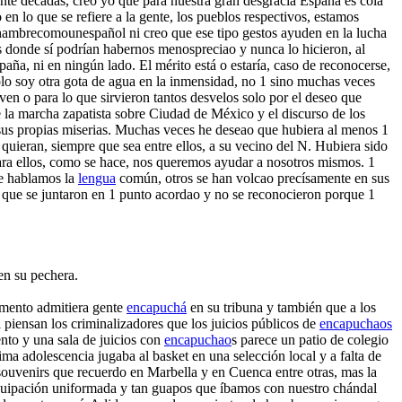
nte décadas, creo yo que para nuestra gran desgracia España es cola
 en lo que se refiere a la gente, los pueblos respectivos, estamos
ehambrecomounespañol ni creo que ese tipo gestos ayuden en la lucha
donde sí podrían habernos menospreciao y nunca lo hicieron, al
aña, ni en ningún lado. El mérito está o estaría, caso de reconocerse,
solo soy otra gota de agua en la inmensidad, no 1 sino muchas veces
en o para lo que sirvieron tantos desvelos solo por el deseo que
e la marcha zapatista sobre Ciudad de México y el discurso de los
ar sus propias miserias. Muchas veces he deseao que hubiera al menos 1
ieran, siempre que sea entre ellos, a su vecino del N. Hubiera sido
ara ellos, como se hace, nos queremos ayudar a nosotros mismos. 1
que hablamos la
lengua
común, otros se han volcao precísamente en sus
 que se juntaron en 1 punto acordao y no se reconocieron porque 1
en su pechera.
amento admitiera gente
encapuchá
en su tribuna y también que a los
l piensan los criminalizadores que los juicios públicos de
encapuchaos
nto y una sala de juicios con
encapuchao
s parece un patio de colegio
ma adolescencia jugaba al basket en una selección local y a falta de
 souvenirs que recuerdo en Marbella y en Cuenca entre otras, mas la
quipación uniformada y tan guapos que íbamos con nuestro chándal