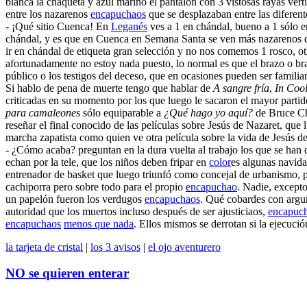
blanca la chaqueta y azul marino el pantalón con 3 vistosas rayas verti
entre los nazarenos
encapuchaos
que se desplazaban entre las diferent
- ¡Qué sitio Cuenca! En
Leganés
ves a 1 en chándal, bueno a 1 sólo e
chándal, y es que en Cuenca en Semana Santa se ven más nazarenos 
ir en chándal de etiqueta gran selección y no nos comemos 1 rosco, ot
afortunadamente no estoy nada puesto, lo normal es que el brazo o b
público o los testigos del deceso, que en ocasiones pueden ser familia
Si hablo de pena de muerte tengo que hablar de
A sangre fría
,
In Coo
criticadas en su momento por los que luego le sacaron el mayor partid
para camaleones
sólo equiparable a
¿Qué hago yo aquí?
de Bruce Cha
reseñar el final conocido de las películas sobre Jesús de Nazaret, que 
marcha zapatista como quien ve otra película sobre la vida de Jesús 
- ¿Cómo acaba? preguntan en la dura vuelta al trabajo los que se han 
echan por la tele, que los niños deben fripar en
color
es algunas navida
entrenador de basket que luego triunfó como concejal de urbanismo, 
cachiporra pero sobre todo para el propio
encapuchao
. Nadie, except
un papelón fueron los verdugos
encapuchaos
. Qué cobardes con argum
autoridad que los muertos incluso después de ser ajusticiaos,
encapuc
encapuchaos
menos que nada
. Ellos mismos se derrotan si la ejecuci
la tarjeta de cristal
|
los 3 avisos
|
el ojo aventurero
NO se quieren enterar