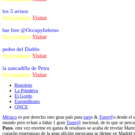
los 5 avisos
Previsualizar
Visitar
bar free @OccupyInferno
Previsualizar
Visitar
pedos del Diablo
Previsualizar
Visitar
la zancadilla de Petra
Previsualizar
Visitar
Bonoloto
La Primitiva
El Gordo
Euromillones
ONCE
México
es por derecho otro gran país para
toro
s &
Torer@
s desde el 
mundo pero echan a faltar 1 gran
Torer@
nacional, de lo que se perc
Payo
, otra vez enorme en ganas & resultaos se acaba de revelar Mari
corazón esperanzao de la gran afición mexicana se dirime en Madrid t