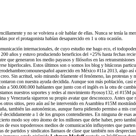
ncillamente y no se volviera a oír hablar de ellas. Nunca se tenía la me
das por el protagonista habían desaparecido en 1 u otra ocasión.
comunicación internacionales, de cuyo estudio me hago eco, el todopode
ró 200 años y estuvo produciendo beneficios del +25% hasta fechas recie
a cutre que generaron los medio payasos y filósofos en las retransmisione
erse hiperlocales. Estos últimos son o somos los blog y bitácoras partic
#muerodehambrecomounespañol aparecido en México #11a 2013, algo así 
 creo. Sin acritud, solo mirando fríamente el fenómeno, las protestas 
ontaron con nuestra ayuda decidida. Aunque son más población, casi el
a 500.000.000 hablantes que junto con el inglés es la otra de cambio q
stamos nuestros soportes y redes al movimiento #yosoy132, el #15M pa
na y Venezuela sigueron su propio avatar que desconozco. Antes que ra
otros sitios, pero aún así he intervenido en Asamblea #15M mostrándome
paña, también las autonómicas, aunque fuera pidiendo permiso a mis c
yé decididamente a 1 de los grupos contendientes. En ninguna de esas a
cierto modo soy otro átomo de los millones que debe haber, pero tambi
os de esos topoderosos medios de comunicación influyentes que parten 
s de partidos y sindicatos llamaos de clase que también nos desprecian 