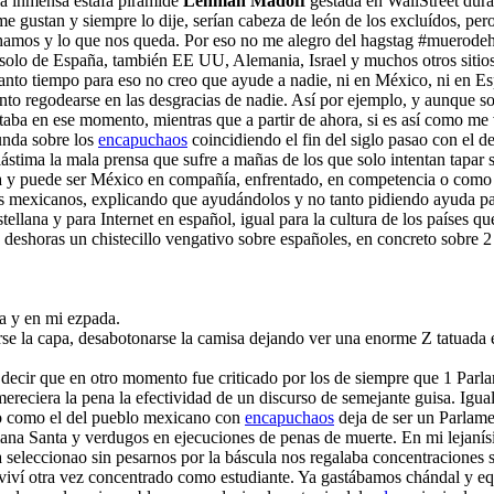
la inmensa estafa pirámide
Lehman Madoff
gestada en WallStreet dura
me gustan y siempre lo dije, serían cabeza de león de los excluídos, pero
uchamos y lo que nos queda. Por eso no me alegro del hagstag #muerod
o de España, también EE UU, Alemania, Israel y muchos otros sitios 
anto tiempo para eso no creo que ayude a nadie, ni en México, ni en Esp
tanto regodearse en las desgracias de nadie. Así por ejemplo, y aunque 
taba en ese momento, mientras que a partir de ahora, si es así como me v
funda sobre los
encapuchaos
coincidiendo el fin del siglo pasao con el d
, lástima la mala prensa que sufre a mañas de los que solo intentan tap
a y puede ser México en compañía, enfrentado, en competencia o como qu
 los mexicanos, explicando que ayudándolos y no tanto pidiendo ayuda p
tellana y para Internet en español, igual para la cultura de los países 
deshoras un chistecillo vengativo sobre españoles, en concreto sobre 2
pa y en mi ezpada.
rse la capa, desabotonarse la camisa dejando ver una enorme Z tatuada 
decir que en otro momento fue criticado por los de siempre que 1 Parl
mereciera la pena la efectividad de un discurso de semejante guisa. Igua
do como el del pueblo mexicano con
encapuchaos
deja de ser un Parlame
ana Santa y verdugos en ejecuciones de penas de muerte. En mi lejanísi
a seleccionao sin pesarnos por la báscula nos regalaba concentraciones
eviví otra vez concentrado como estudiante. Ya gastábamos chándal y e