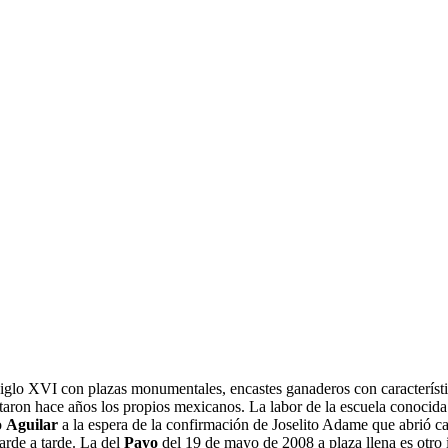
siglo XVI con plazas monumentales, encastes ganaderos con característi
ataron hace años los propios mexicanos. La labor de la escuela conoci
o
Aguilar
a la espera de la confirmación de Joselito Adame que abrió cam
arde a tarde. La del
Payo
del 19 de mayo de 2008 a plaza llena es otro 