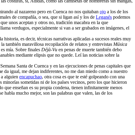
 las costuras, sí, Adidas, como las camisetas de hombreras sin mangas,
a mirando al nazareno pero en Cuenca no nos quitaban
ojo
a los de los
ales de compañía, o sea, que si ligan así y los de
Leganés
podemos
 que unos aceptan y otros no, tradición macabra en la que
llama verdugos, especialmente si van a ser grabados en imágenes, el
historia, es decir, técnicas narrativas aplicadas a sucesos reales muy
la también maravillosa recopilación de relatos y entrevistas
Música
 es mía. Sobre finales
Déjà-Vu
en penas de muerte también debo
sanables mediante elipsis que no quede. Leí las noticias sobre la
la Semana Santa de Cuenca y en las ejecuciones de penas capitales que
me da igual, me dejan indiferentes, no me dan miedo como a nuestro
 a alguien
encapuchao
, otra cosa es que te esté golpeando con una
minorías sometidas ni de los países vecinos, pero los que hicieron
 lo que enseñan es su propia condena, tienen infinitamente menos
se habla mucho mejor, son las palabras que valen, las de los