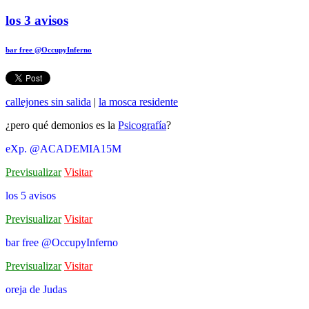
los 3 avisos
bar free @OccupyInferno
callejones sin salida
|
la mosca residente
¿pero qué demonios es la
Psicografía
?
eXp. @ACADEMIA15M
Previsualizar
Visitar
los 5 avisos
Previsualizar
Visitar
bar free @OccupyInferno
Previsualizar
Visitar
oreja de Judas