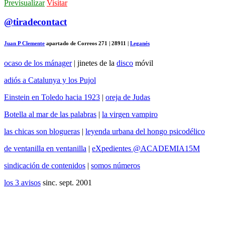
Previsualizar
Visitar
@tiradecontact
Juan P
Clemente
apartado de Correos 271 | 28911 |
Leganés
ocaso de los mánager
| jinetes de la
disco
móvil
adiós a Catalunya y los Pujol
Einstein en Toledo hacia 1923
|
oreja de Judas
Botella al mar de las palabras
|
la virgen vampiro
las chicas son blogueras
|
leyenda urbana del hongo psicodélico
de ventanilla en ventanilla
|
eXpedientes @ACADEMIA15M
sindicación de contenidos
|
somos números
los 3 avisos
sinc. sept. 2001